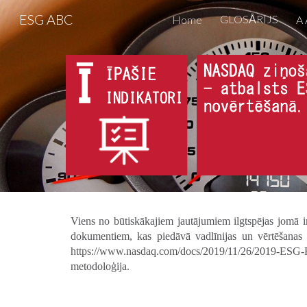
ESG ABC
GLOSĀRIJS
Home
A 
Sk
Viens no būtiskākajiem jautājumiem ilgtspējas jomā i
dokumentiem, kas piedāvā vadlīnijas un vērtēšana
https://www.nasdaq.com/docs/2019/11/26/2019-ESG-Rep
metodoloģija.