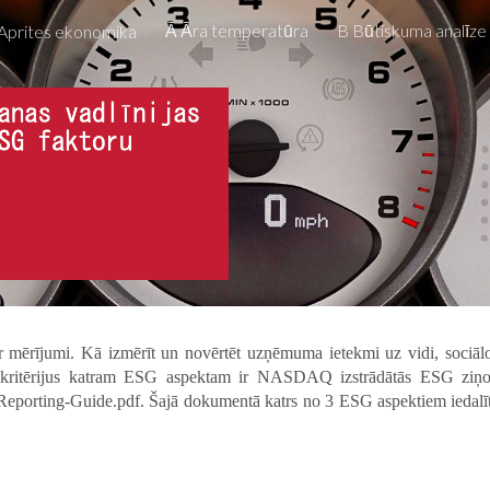
Ā Āra temperatūra
B Būtiskuma analīze
Aprites ekonomika
ip to main content
Skip to navigat
r mērījumi. Kā izmērīt un novērtēt uzņēmuma ietekmi uz vidi, sociāl
s kritērijus katram ESG aspektam ir NASDAQ izstrādātās ESG ziņoj
orting-Guide.pdf. Šajā dokumentā katrs no 3 ESG aspektiem iedalīts