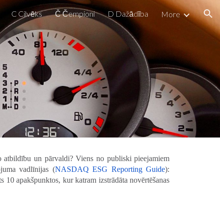
C Cilvēks
Č Čempioni
D Dažādība
More
ion
o atbildību un pārvaldi? Viens no publiski pieejamiem
uma vadlīnijas (
NASDAQ ESG Reporting Guide
):
 10 apakšpunktos, kur katram izstrādāta novērtēšanas