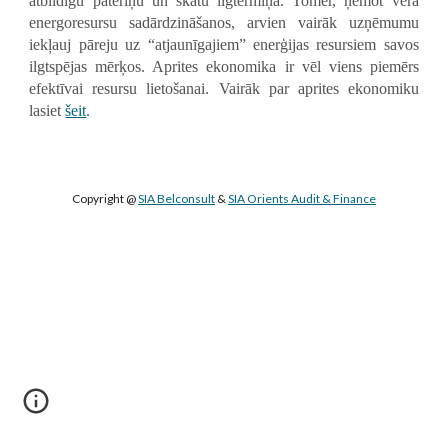
atbildīgu patēriņu un skatu ilgtermiņā. Tomēr, ņemot vēra
energoresursu sadārdzināšanos, arvien vairāk uzņēmumu
iekļauj pāreju uz “atjaunīgajiem” enerģijas resursiem savos
ilgtspējas mērķos. Aprites ekonomika ir vēl viens piemērs
efektīvai resursu lietošanai. Vairāk par aprites ekonomiku
lasiet
šeit
.
Copyright @ 
SIA Belconsult
 & 
SIA Orients Audit & Finance