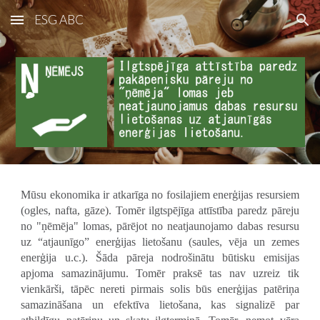
ESG ABC
Skip to main content
Skip to navigation
Mūsu ekonomika ir atkarīga no fosilajiem enerģijas resursiem
(ogles, nafta, gāze). Tomēr ilgtspējīga attīstība paredz pāreju
no "ņēmēja" lomas, pārējot no neatjaunojamo dabas resursu
uz “atjaunīgo” enerģijas lietošanu (saules, vēja un zemes
enerģija u.c.). Šāda pāreja nodrošinātu būtisku emisijas
apjoma samazinājumu. Tomēr praksē tas nav uzreiz tik
vienkārši, tāpēc nereti pirmais solis būs enerģijas patēriņa
samazināšana un efektīva lietošana, kas signalizē par