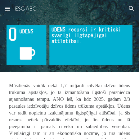
ESG ABC
Skip to main content
Skip to navigation
Mūsdienās vairāk nekā 1,7 miljardi cilvēku dzīvo ūdens
trūkuma apstākļos, jo tā izmantošana ilgstoši pārsniedza
atjaunošanās tempu. ANO lēš, ka līdz 2025. gadam 2/3
pasaules iedzīvotāju dzīvos ūdens trūkuma apstākļos. Ūdens
var radīt nopietnu izaicinājumu ilgtspējīgai attīstībai, ja šis
resurss netiek pārvaldīts efektīvi, jo tīrs ūdens un tā
pieejamība ir pamats cilvēka un sabiedrības veselībai.
Vienlaicīgi tam ir arī ekonomiska nozīme, jo tīra ūdens