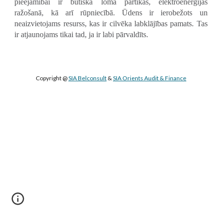
pieejamībai ir būtiska loma pārtikas, elektroenerģijas
ražošanā, kā arī rūpniecībā. Ūdens ir ierobežots un
neaizvietojams resurss, kas ir cilvēka labklājības pamats. Tas
ir atjaunojams tikai tad, ja ir labi pārvaldīts.
Copyright @ 
SIA Belconsult
 & 
SIA Orients Audit & Finance