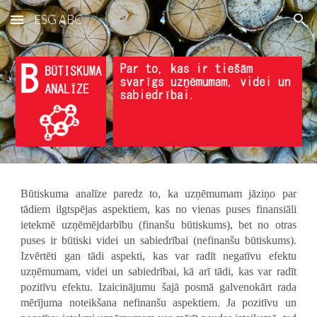
ESG ABC
Skip to main content
Skip to navigation
Būtiskuma analīze paredz to, ka uzņēmumam jāziņo par
tādiem ilgtspējas aspektiem, kas no vienas puses finansiāli
ietekmē uzņēmējdarbību (finanšu būtiskums), bet no otras
puses ir būtiski videi un sabiedrībai (nefinanšu būtiskums).
Izvērtēti gan tādi aspekti, kas var radīt negatīvu efektu
uzņēmumam, videi un sabiedrībai, kā arī tādi, kas var radīt
pozitīvu efektu. Izaicinājumu šajā posmā galvenokārt rada
mērījuma noteikšana nefinanšu aspektiem. Ja pozitīvu un