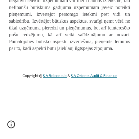
negatīvu ietekmi uzņēmumam var mērīt naudas izteiksmē, tad
nefinanšu būtiskuma gadījumā uzņēmumam jāveic noteikti
pieņēmumi, izvērtējot personīgo ietekmi pret vidi un
sabiedrību. Izvērtējot būtiskus aspektus, svarīgi ņemt vērā ne
tikai uzņēmuma pieredzi un pieņēmumus, bet arī ieinteresēto
pušu redzējumu, kā arī veikt salīdzinājumu ar nozari.
Pamatojoties būtisko aspektu izvērtēšanā, pieņemts lēmums
par to, kādi aspekti būtu jāiekļauj ilgtspējas ziņojumā.
Copyright @ 
SIA Belconsult
 & 
SIA Orients Audit & Finance