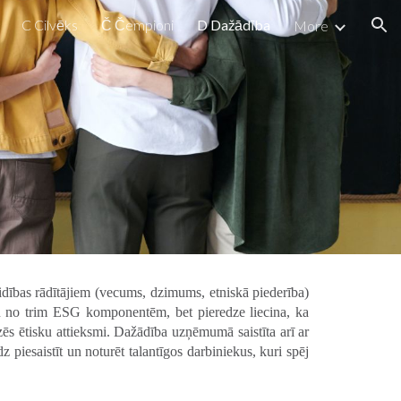
C Cilvēks
Č Čempioni
D Dažādība
More
ion
dības rādītājiem (vecums, dzimums, etniskā piederība)
u no trim ESG komponentēm, bet pieredze liecina, ka
ēs ētisku attieksmi. Dažādība uzņēmumā saistīta arī ar
iesaistīt un noturēt talantīgos darbiniekus, kuri spēj