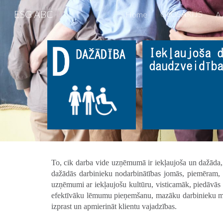
ESG ABC
GLOSĀRIJS
Home
A 
Sk
To, cik darba vide uzņēmumā ir iekļaujoša un dažāda
dažādās darbinieku nodarbinātības jomās, piemēram,
uzņēmumi ar iekļaujošu kultūru, visticamāk, piedāvās 
efektīvāku lēmumu pieņemšanu, mazāku darbinieku mainī
izprast un apmierināt klientu vajadzības.