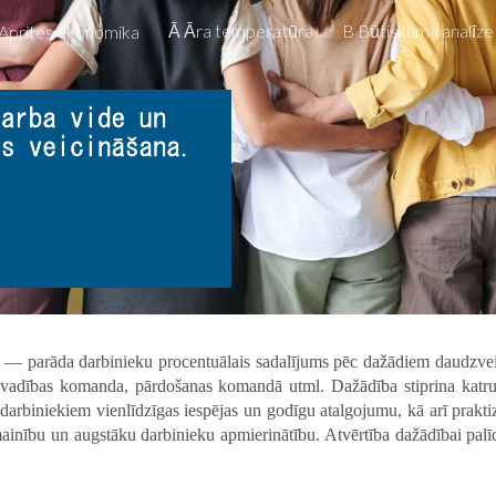
Ā Āra temperatūra
B Būtiskuma analīze
Aprites ekonomika
ip to main content
Skip to navigat
,
—
parāda darbinieku procentuālais sadalījums pēc dažādiem daudzvei
 vadības komanda, pārdošanas komandā utml. Dažādība stiprina katr
darbiniekiem vienlīdzīgas iespējas un godīgu atalgojumu, kā arī praktiz
bu un augstāku darbinieku apmierinātību. Atvērtība dažādībai palīdz p