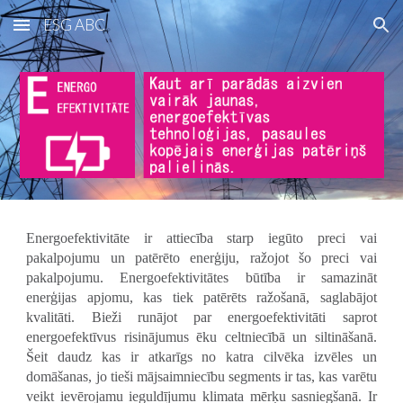
ESG ABC
Skip to main content
Skip to navigation
Energoefektivitāte ir attiecība starp iegūto preci vai
pakalpojumu un patērēto enerģiju, ražojot šo preci vai
pakalpojumu. Energoefektivitātes būtība ir samazināt
enerģijas apjomu, kas tiek patērēts ražošanā, saglabājot
kvalitāti. Bieži runājot par energoefektivitāti saprot
energoefektīvus risinājumus ēku celtniecībā un siltināšanā.
Šeit daudz kas ir atkarīgs no katra cilvēka izvēles un
domāšanas, jo tieši mājsaimniecību segments ir tas, kas varētu
veikt ievērojamu ieguldījumu klimata mērķu sasniegšanā. Ir