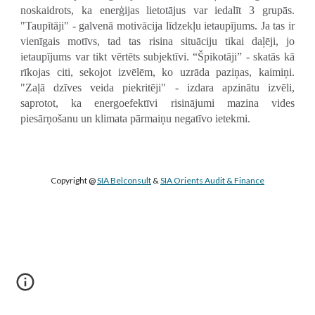
noskaidrots, ka enerģijas lietotājus var iedalīt 3 grupās.
"Taupītāji" - galvenā motivācija līdzekļu ietaupījums. Ja tas ir
vienīgais motīvs, tad tas risina situāciju tikai daļēji, jo
ietaupījums var tikt vērtēts subjektīvi. “Špikotāji” - skatās kā
rīkojas citi, sekojot izvēlēm, ko uzrāda paziņas, kaimiņi.
"Zaļā dzīves veida piekritēji" - izdara apzinātu izvēli,
saprotot, ka energoefektīvi risinājumi mazina vides
piesārņošanu un klimata pārmaiņu negatīvo ietekmi.
Copyright @ 
SIA Belconsult
 & 
SIA Orients Audit & Finance