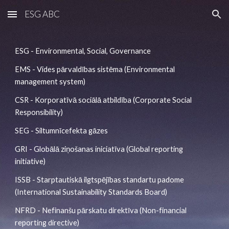
ESG ABC
Skip to main content
Skip to navigation
ESG - Environmental, Social, Governance
EMS - 
Vides pārvaldības sistēma (Environmental 
management system)
CSR - Korporatīvā sociālā atbildība (
Corporate Social 
Responsibility)
SEG - 
Siltumnīcefekta gāzes
GRI - Globālā ziņošanas iniciatīva (Global reporting 
initiative)
ISSB - 
Starptautiskā ilgtspējības standartu padome 
(
International Sustainability Standards Board)
NFRD - 
Nefinanšu pārskatu direktīva (Non-financial 
reporting directive)