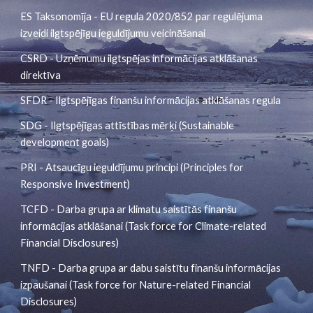
ES Taksonomīja - EU regula 2020/852 par regulējuma 
izveidi ilgtspējīgu ieguldījumu veicināšanai
CSRD - Uzņēmumu ilgtspējas informācijas atklāšanas 
direktīva
SFDR - Ilgtspējīgas finanšu informācijas atklāšanas regula
SDG - Ilgtspējīgas attīstības mērķi (Sustainable 
development goals)
PRI - Atsaucīgu ieguldījumu principi (Principles for 
Responsive Investment)
TCFD - Darba grupa ar klimatu saistītās finanšu 
informācijas atklāšanai (Task force for Climate-related 
Financial Disclosures)
TNFD - Darba grupa ar dabu saistītu finanšu informācijas 
izpaušanai (
Task force for 
Nature
-related Financial 
Disclosures
)