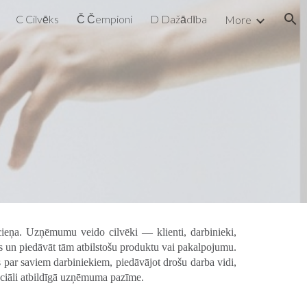
C Cilvēks
Č Čempioni
D Dažādība
More
ion
 cieņa. Uzņēmumu veido cilvēki — klienti, darbinieki,
bas un piedāvāt tām atbilstošu produktu vai pakalpojumu.
s par saviem darbiniekiem, piedāvājot drošu darba vidi,
ociāli atbildīgā uzņēmuma pazīme.