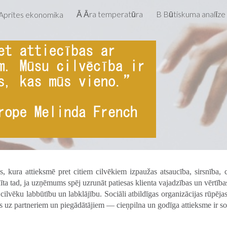
Ā Āra temperatūra
B Būtiskuma analīze
Aprites ekonomika
ip to main content
Skip to navigat
, kura attieksmē pret citiem cilvēkiem izpaužas atsaucība, sirsnība,
radīta tad, ja uzņēmums spēj uzrunāt patiesas klienta vajadzības un vērtī
lvēku labbūtību un labklājību. Sociāli atbildīgas organizācijas rūpēja
as uz partneriem un piegādātājiem — cieņpilna un godīga attieksme ir s