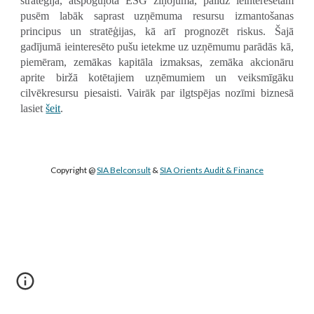
stratēģija, atspoguļota ESG ziņojumā, palīdz ieinteresētām
pusēm labāk saprast uzņēmuma resursu izmantošanas
principus un stratēģijas, kā arī prognozēt riskus. Šajā
gadījumā ieinteresēto pušu ietekme uz uzņēmumu parādās kā,
piemēram, zemākas kapitāla izmaksas, zemāka akcionāru
aprite biržā kotētajiem uzņēmumiem un veiksmīgāku
cilvēkresursu piesaisti. Vairāk par ilgtspējas nozīmi biznesā
lasiet
šeit
.
Copyright @ 
SIA Belconsult
 & 
SIA Orients Audit & Finance