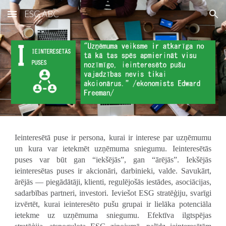
ESG ABC
Skip to main content
Skip to navigation
Ieinteresētā puse ir persona, kurai ir interese par uzņēmumu
un kura var ietekmēt uzņēmuma sniegumu. Ieinteresētās
puses var būt gan “iekšējās”, gan “ārējās”. Iekšējās
ieinteresētas puses ir akcionāri, darbinieki, valde. Savukārt,
ārējās — piegādātāji, klienti, regulējošās iestādes, asociācijas,
sadarbības partneri, investori. Ieviešot ESG stratēģiju, svarīgi
izvērtēt, kurai ieinteresēto pušu grupai ir lielāka potenciāla
ietekme uz uzņēmuma sniegumu. Efektīva ilgtspējas