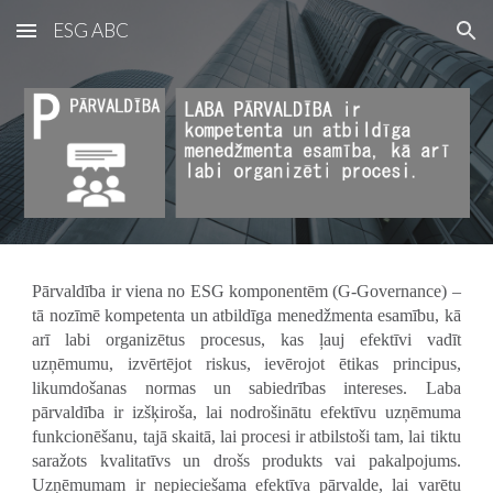
ESG ABC
Skip to main content
Skip to navigation
Pārvaldība ir viena no ESG komponentēm (G-Governance) –
tā nozīmē kompetenta un atbildīga menedžmenta esamību, kā
arī labi organizētus procesus, kas ļauj efektīvi vadīt
uzņēmumu, izvērtējot riskus, ievērojot ētikas principus,
likumdošanas normas un sabiedrības intereses. Laba
pārvaldība ir izšķiroša, lai nodrošinātu efektīvu uzņēmuma
funkcionēšanu, tajā skaitā, lai procesi ir atbilstoši tam, lai tiktu
saražots kvalitatīvs un drošs produkts vai pakalpojums.
Uzņēmumam ir nepieciešama efektīva pārvalde, lai varētu