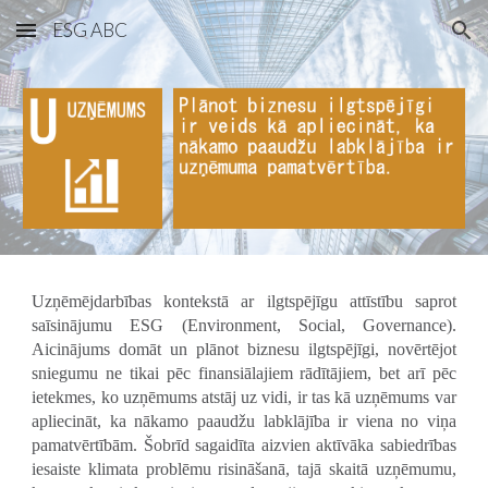
ESG ABC
Skip to main content
Skip to navigation
Uzņēmējdarbības kontekstā ar ilgtspējīgu attīstību saprot
saīsinājumu ESG (Environment, Social, Governance).
Aicinājums domāt un plānot biznesu ilgtspējīgi, novērtējot
sniegumu ne tikai pēc finansiālajiem rādītājiem, bet arī pēc
ietekmes, ko uzņēmums atstāj uz vidi, ir tas kā uzņēmums var
apliecināt, ka nākamo paaudžu labklājība ir viena no viņa
pamatvērtībām. Šobrīd sagaidīta aizvien aktīvāka sabiedrības
iesaiste klimata problēmu risināšanā, tajā skaitā uzņēmumu,