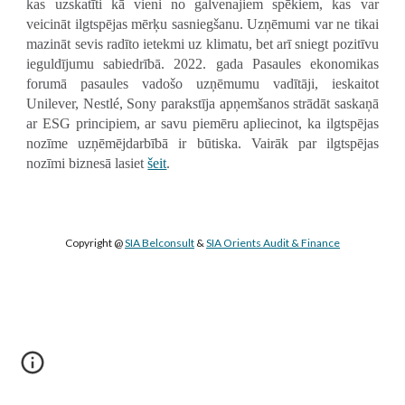
kas uzskatīti kā vieni no galvenajiem spēkiem, kas var
veicināt ilgtspējas mērķu sasniegšanu. Uzņēmumi var ne tikai
mazināt sevis radīto ietekmi uz klimatu, bet arī sniegt pozitīvu
ieguldījumu sabiedrībā. 2022. gada Pasaules ekonomikas
forumā pasaules vadošo uzņēmumu vadītāji, ieskaitot
Unilever, Nestlé, Sony parakstīja apņemšanos strādāt saskaņā
ar ESG principiem, ar savu piemēru apliecinot, ka ilgtspējas
nozīme uzņēmējdarbībā ir būtiska. Vairāk par ilgtspējas
nozīmi biznesā lasiet
šeit
.
Copyright @ 
SIA Belconsult
 & 
SIA Orients Audit & Finance